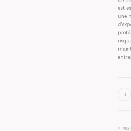
est e
une m
d’exp
proté
risqu
maint
entre
PREV