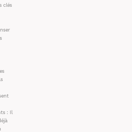
s clés
enser
s
es
ls
sent
s : Il
déjà
n