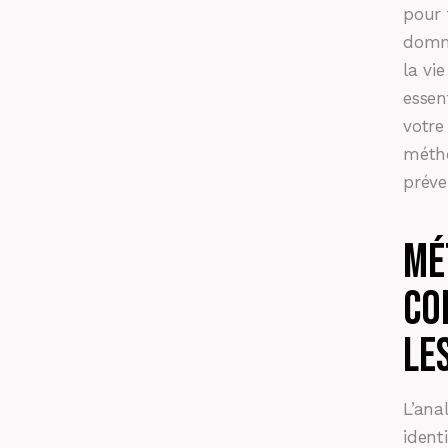
pour 
domma
la vi
essen
votre
métho
préve
Mé
co
le
L’ana
ident