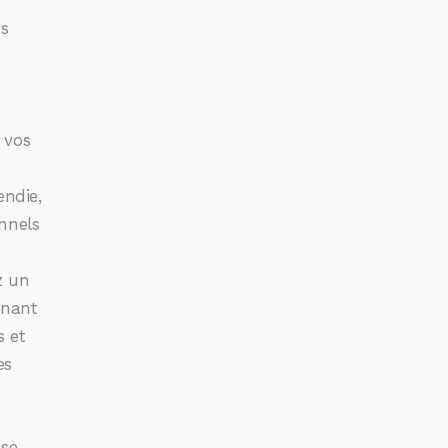
es
 vos
endie,
nnels
z un
enant
s et
es
use