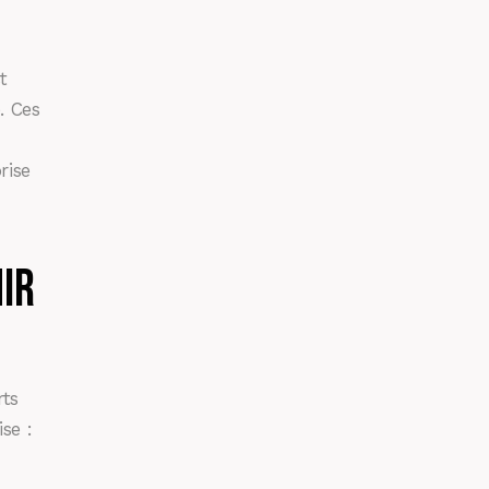
t
. Ces
rise
ir
rts
se :