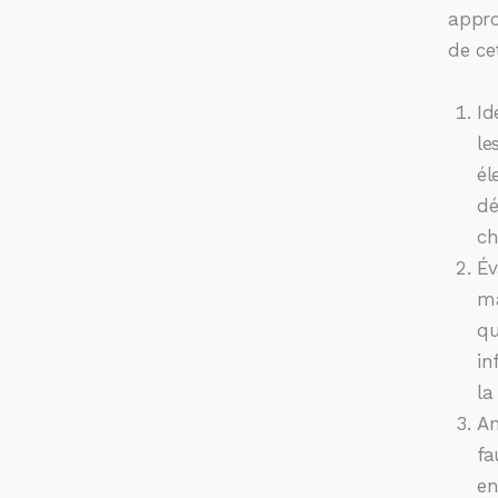
appro
de ce
Id
le
él
dé
ch
Év
ma
qu
in
la
An
fa
en