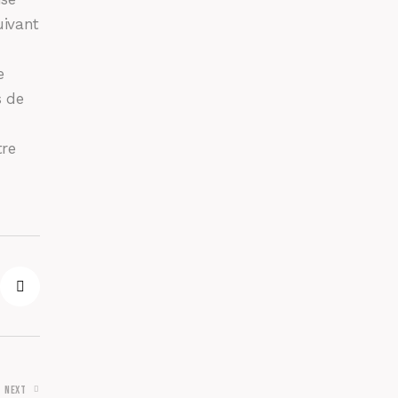
uivant
e
s de
tre
NEXT