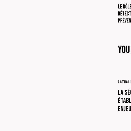
Le Rôl
Détect
Préven
You
ACTUAL
La Sé
Établ
Enjeu