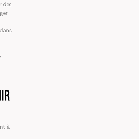
r des
ger
 dans
.
ir
nt à