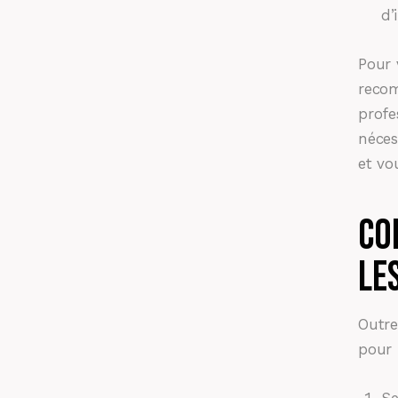
d’
Pour 
recom
profe
néces
et vo
Co
le
Outre
pour 
Se