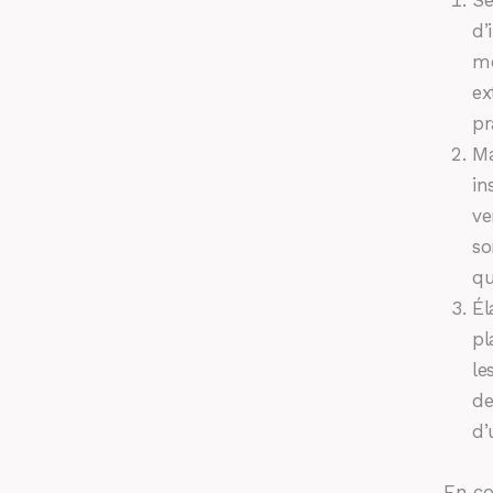
d’
me
ex
pr
Ma
in
ve
so
qu
Él
pl
le
de
d’
En co