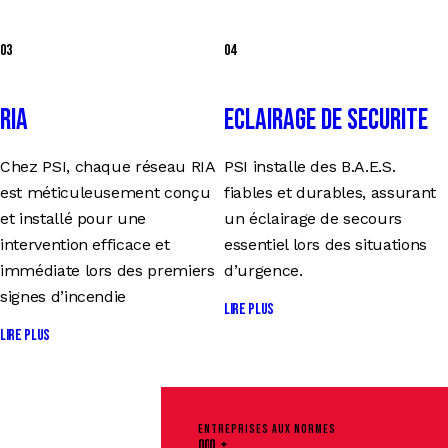
03
04
RIA
Eclairage de Securite
Chez PSI, chaque réseau RIA
PSI installe des B.A.E.S.
est méticuleusement conçu
fiables et durables, assurant
et installé pour une
un éclairage de secours
intervention efficace et
essentiel lors des situations
immédiate lors des premiers
d’urgence.
signes d’incendie
Lire plus
Lire plus
ENTREPRISES AUX NORMES
0
0
0
+