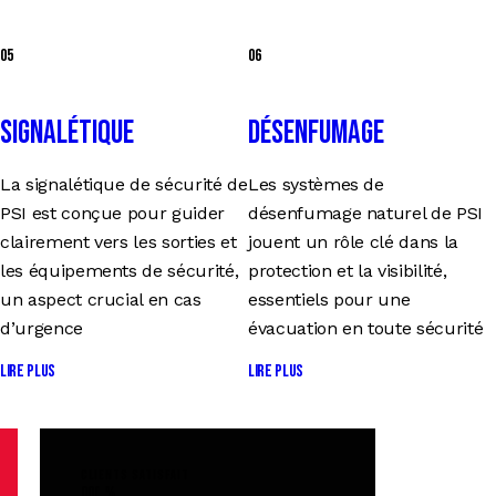
05
06
Signalétique
Désenfumage
La signalétique de sécurité de
Les systèmes de
PSI est conçue pour guider
désenfumage naturel de PSI
clairement vers les sorties et
jouent un rôle clé dans la
les équipements de sécurité,
protection et la visibilité,
un aspect crucial en cas
essentiels pour une
d’urgence
évacuation en toute sécurité
Lire plus
Lire plus
CLIENTS SATISFAIT
0
0
0
%